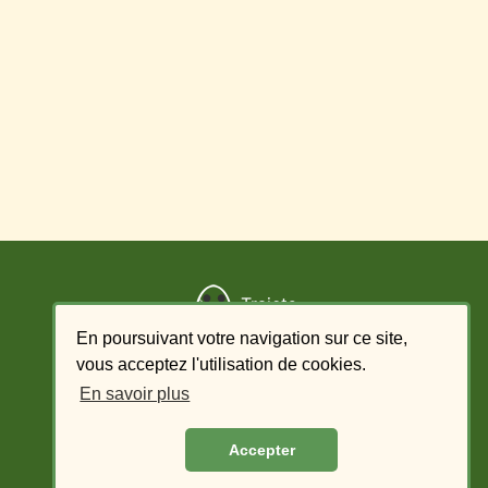
Trajets
En poursuivant votre navigation sur ce site,
Ajouter un trajet
vous acceptez l'utilisation de cookies.
En savoir plus
Liste des offres - conducteur
Accepter
Liste des demandes - passager