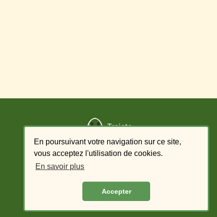
Trajets
En poursuivant votre navigation sur ce site,
Ajouter un trajet
vous acceptez l'utilisation de cookies.
En savoir plus
Liste des offres - conducteur
Accepter
Liste des demandes - passager