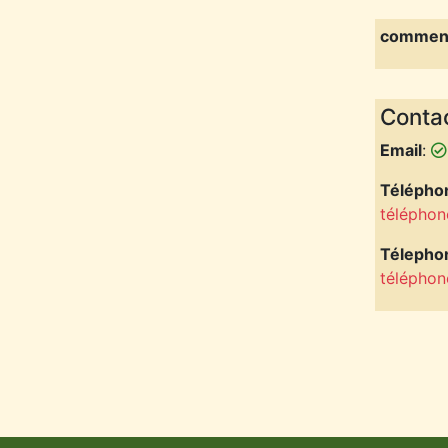
comment
Contac
Email
:
Téléphon
téléphon
Télepho
téléphon