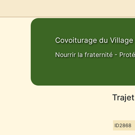
Covoiturage du Village
Nourrir la fraternité - Prot
Traje
ID2868