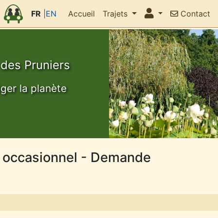
FR
|EN
Accueil
Trajets
Contact
 des Pruniers
éger la planète
t occasionnel - Demande