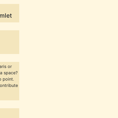
mlet
aris or
 a space?
p point.
contribute