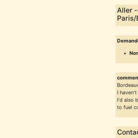
Aller 
Paris
Demand
Nom
comment
Bordeaux
I haven't
I'd also 
to fuel 
Contac