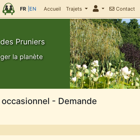
FR
|EN
Accueil
Trajets
Contact
 des Pruniers
éger la planète
t occasionnel - Demande