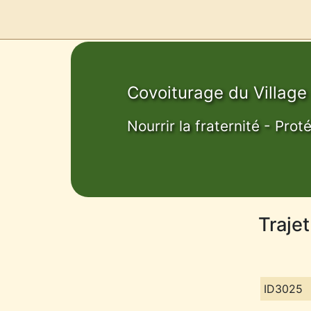
Covoiturage du Village
Nourrir la fraternité - Prot
Traje
ID3025