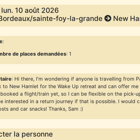
- lun. 10 août 2026
/Bordeaux/sainte-foy-la-grande
New Ha
e
:
bre de places demandées
: 1
aire
: Hi there, I'm wondering if anyone is travelling from P
 to New Hamlet for the Wake Up retreat and can offer me
 booked a flight/train yet, so I can be flexible on the pick-u
be interested in a return journey if that is possible. I would 
costs and car snacks! Thanks, Sam :)
ter la personne