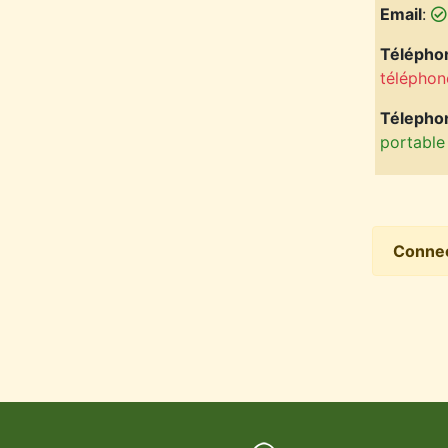
Email
:
Téléphon
téléphon
Télepho
portable
Conne