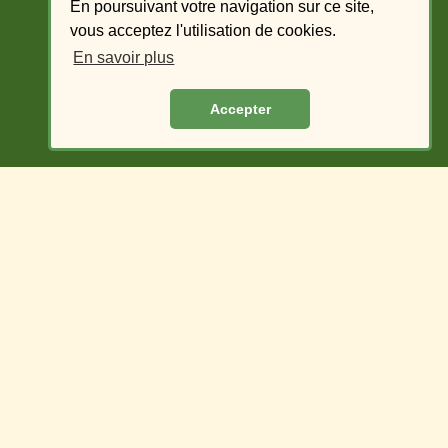
En poursuivant votre navigation sur ce site,
Ajouter un trajet
vous acceptez l'utilisation de cookies.
En savoir plus
Liste des offres - conducteur
Accepter
Liste des demandes - passager
Covoiturage du Village des Pruniers
Se connecter
Mot de passe oublié