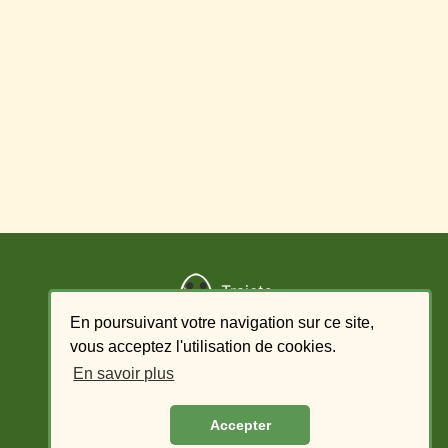
Trajets
En poursuivant votre navigation sur ce site,
Ajouter un trajet
vous acceptez l'utilisation de cookies.
En savoir plus
Liste des offres - conducteur
Accepter
Liste des demandes - passager