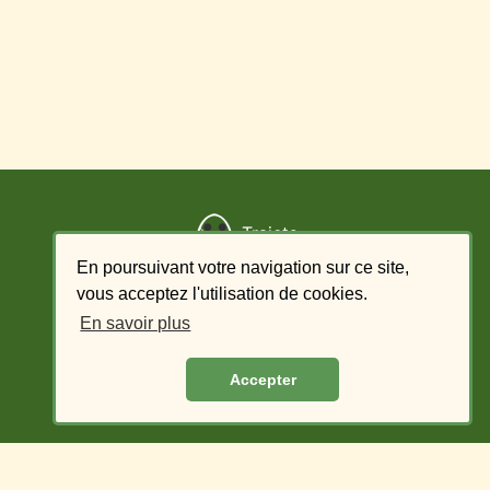
Trajets
En poursuivant votre navigation sur ce site,
Ajouter un trajet
vous acceptez l'utilisation de cookies.
En savoir plus
Liste des offres - conducteur
Accepter
Liste des demandes - passager