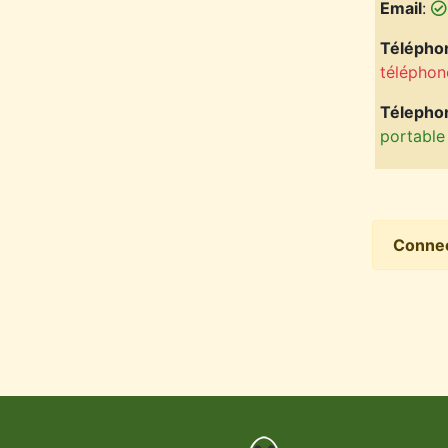
Email
:
Téléphon
téléphon
Télepho
portable
Conne