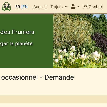
FR
|EN
Accueil
Trajets
Contact
 des Pruniers
éger la planète
t occasionnel - Demande