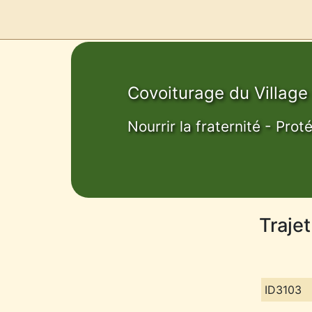
Covoiturage du Village
Nourrir la fraternité - Prot
Traje
ID3103