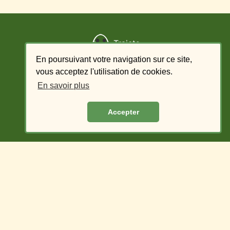
Trajets
En poursuivant votre navigation sur ce site,
Ajouter un trajet
vous acceptez l'utilisation de cookies.
En savoir plus
Liste des offres - conducteur
Accepter
Liste des demandes - passager
Covoiturage du Village des Pruniers